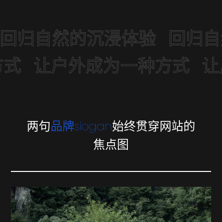
回归自然的沉浸体验
回归自
方式
让户外成为一种方式
让
两句
品牌slogan
始终贯穿网站的
焦点图