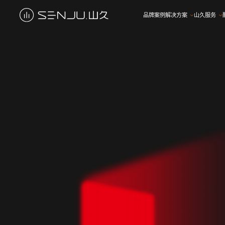
品
牌
案
例
解
决
方
案
山
久
服
务
灵猴机器人
普渡科技
中科安创
股份
美康生物
济煜医药
和也大健康
科技
奥丞生物
中诺凯琳
国轩高科
库能集团
氢途科技
能源
德业股份
青风环境
中广
海天光机
国望集团
奇精机械
密
斯贝科技
合力科技
班尼戈
股份