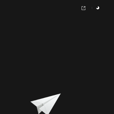
 高端品牌官网设计开发
让品牌线上更有辨识度
曲：探索Web后端之美
书
数字化官网建设白皮书
询改版
点击立即咨询改版